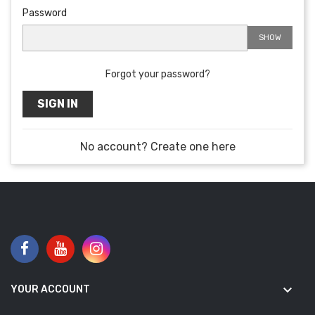
Password
SHOW
Forgot your password?
SIGN IN
No account? Create one here
keyboard_arrow_down
YOUR ACCOUNT