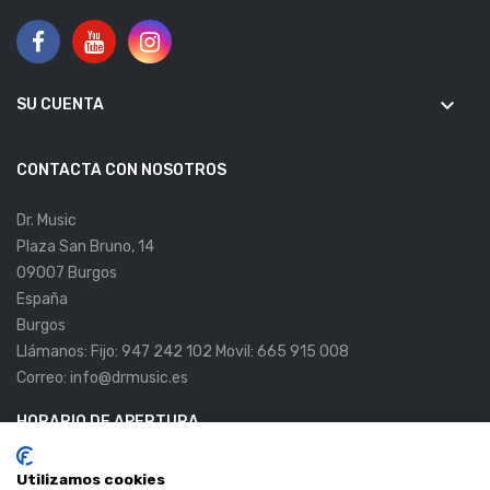
keyboard_arrow_down
SU CUENTA
CONTACTA CON NOSOTROS
Dr. Music
Plaza San Bruno, 14
09007 Burgos
España
Burgos
Llámanos:
Fijo: 947 242 102 Movil: 665 915 008
Correo:
info@drmusic.es
HORARIO DE APERTURA
Lunes a Viernes:
11:00 a 14:00h. 17:00 a 20:00.
Utilizamos cookies
Sábados:
10:00 a 14:00