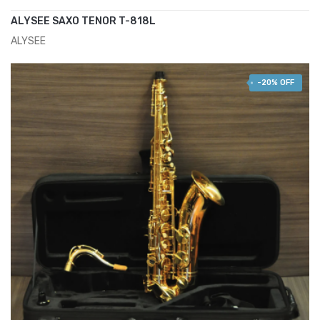
ALYSEE SAXO TENOR T-818L
ALYSEE
AÑADIR AL CARRITO
680,00 €
850,00 €
-20% OFF