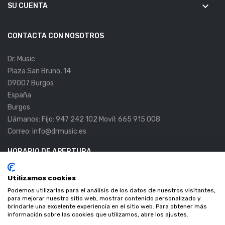
keyboard_arrow_down
SU CUENTA
CONTACTA CON NOSOTROS
Dr. Music
Plaza San Bruno, 14
09007 Burgos
España
Burgos
Llámanos:
Fijo: 947 242 102 Movil: 665 915 008
Correo:
info@drmusic.es
HORARIO DE APERTURA
Lunes a Viernes:
11:00 a 14:00h. 17:00 a 20:00.
Utilizamos cookies
Sábados:
10:00 a 14:00
Podemos utilizarlas para el análisis de los datos de nuestros visitantes,
para mejorar nuestro sitio web, mostrar contenido personalizado y
brindarle una excelente experiencia en el sitio web. Para obtener más
información sobre las cookies que utilizamos, abre los ajustes.